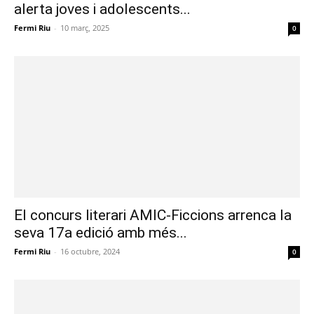
alerta joves i adolescents...
Fermi Riu
-
10 març, 2025
0
El concurs literari AMIC-Ficcions arrenca la
seva 17a edició amb més...
Fermi Riu
-
16 octubre, 2024
0