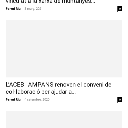
vinculat a la xarxa de muntanyes...
Fermi Riu
-
3 març, 2021
0
L’ACEB i AMPANS renoven el conveni de
col·laboració per ajudar a...
Fermi Riu
-
4 setembre, 2020
0