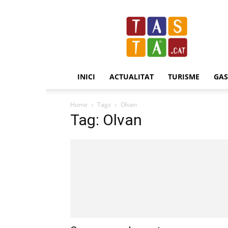
Revista
Tasta.cat
INICI
ACTUALITAT
TURISME
GA
Home
Tags
Olvan
Tag: Olvan