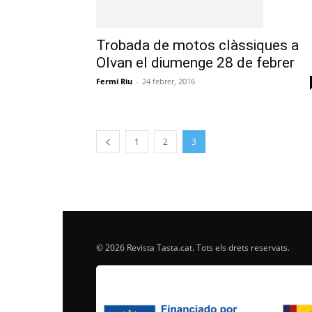
Trobada de motos clàssiques a
Olvan el diumenge 28 de febrer
Fermi Riu
-
24 febrer, 2016
1
2
3
© 2026 Revista Tasta.cat. Tots els drets reservats.