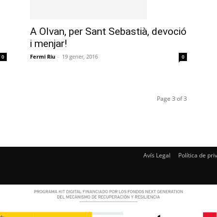
A Olvan, per Sant Sebastià, devoció
i menjar!
Fermi Riu
-
19 gener, 2016
0
0
Page 3 of 3
Avís Legal
Política de pri