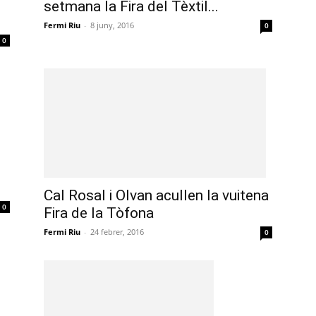
setmana la Fira del Tèxtil...
Fermi Riu
-
8 juny, 2016
0
0
Cal Rosal i Olvan acullen la vuitena
0
Fira de la Tòfona
Fermi Riu
-
24 febrer, 2016
0