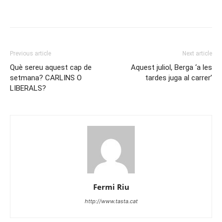
Previous article
Next article
Què sereu aquest cap de
Aquest juliol, Berga ‘a les
setmana? CARLINS O
tardes juga al carrer’
LIBERALS?
Fermi Riu
http://www.tasta.cat