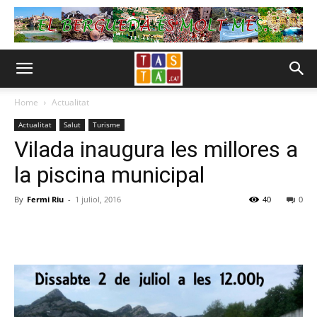
Home
Actualitat
Actualitat
Salut
Turisme
Vilada inaugura les millores a
la piscina municipal
By
Fermi Riu
-
1 juliol, 2016
40
0