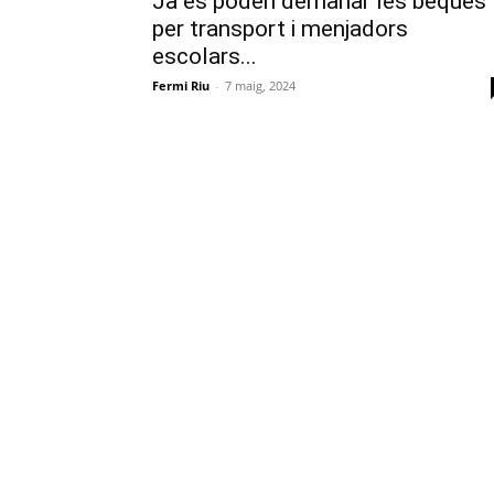
Ja es poden demanar les beques
per transport i menjadors
escolars...
Fermi Riu
-
7 maig, 2024