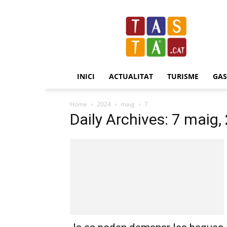
Revista
Tasta.cat
INICI
ACTUALITAT
TURISME
GA
Home
2024
maig
7
Daily Archives: 7 maig,