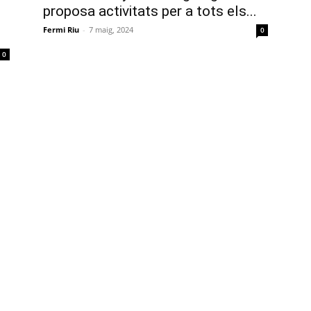
proposa activitats per a tots els...
Fermi Riu
-
7 maig, 2024
0
0