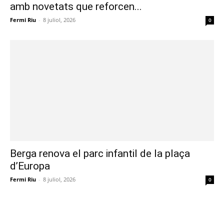
amb novetats que reforcen...
Fermi Riu
-
8 juliol, 2026
0
Berga renova el parc infantil de la plaça
d’Europa
Fermi Riu
-
8 juliol, 2026
0