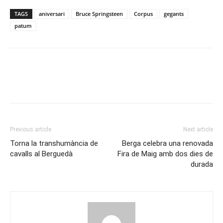
TAGS
aniversari
Bruce Springsteen
Corpus
gegants
patum
Previous article
Next article
Torna la transhumància de
Berga celebra una renovada
cavalls al Berguedà
Fira de Maig amb dos dies de
durada