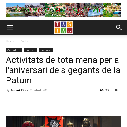
Home
Actualitat
Actualitat
Cultura
Turisme
Activitats de tota mena per a
l’aniversari dels gegants de la
Patum
By
Fermi Riu
-
28 abril, 2016
30
0