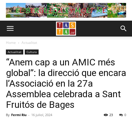
Home
Actualitat
Actualitat
Cultura
“Anem cap a un AMIC més
global”: la direcció que encara
l’Associació en la 27a
Assemblea celebrada a Sant
Fruitós de Bages
By
Fermi Riu
-
16 juliol, 2024
23
0