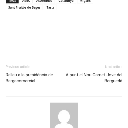
TAGS
AMIC
Assemblea
Catalunya
Mitjans
Sant Fruitós de Bages
Tasta
Previous article
Next article
Relleu a la presidència de
A punt el Nou Carnet Jove del
Bergacomercial
Berguedà