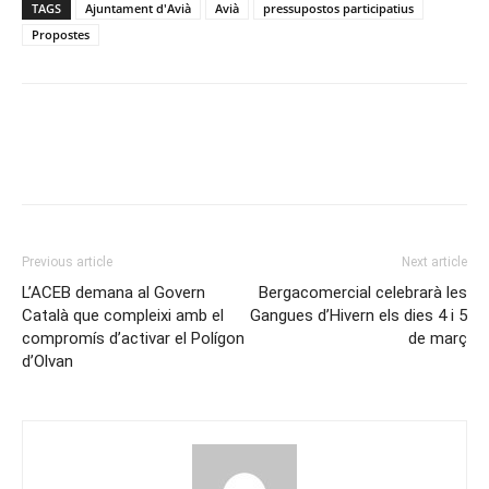
TAGS
Ajuntament d'Avià
Avià
pressupostos participatius
Propostes
Previous article
Next article
L’ACEB demana al Govern
Bergacomercial celebrarà les
Català que compleixi amb el
Gangues d’Hivern els dies 4 i 5
compromís d’activar el Polígon
de març
d’Olvan