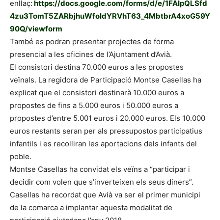
enllaç:
https://docs.google.com/forms/d/e/1FAIpQLSfd
4zu3TomT5ZARbjhuWfoIdYRVhT63_4MbtbrA4xoG59Y
90Q/viewform
També es podran presentar projectes de forma
presencial a les oficines de l’Ajuntament d’Avià.
El consistori destina 70.000 euros a les propostes
veïnals. La regidora de Participació Montse Casellas ha
explicat que el consistori destinarà 10.000 euros a
propostes de fins a 5.000 euros i 50.000 euros a
propostes d’entre 5.001 euros i 20.000 euros. Els 10.000
euros restants seran per als pressupostos participatius
infantils i es recolliran les aportacions dels infants del
poble.
Montse Casellas ha convidat els veïns a “participar i
decidir com volen que s’inverteixen els seus diners”.
Casellas ha recordat que Avià va ser el primer municipi
de la comarca a implantar aquesta modalitat de