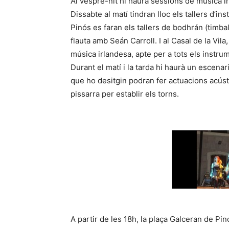
Al vespre-nit hi haurà sessions de música irl
Dissabte al matí tindran lloc els tallers d’in
Pinós es faran els tallers de bodhrán (timbal
flauta amb Seán Carroll. I al Casal de la Vil
música irlandesa, apte per a tots els instru
Durant el matí i la tarda hi haurà un escenari
que ho desitgin podran fer actuacions acús
pissarra per establir els torns.
A partir de les 18h, la plaça Galceran de Pi