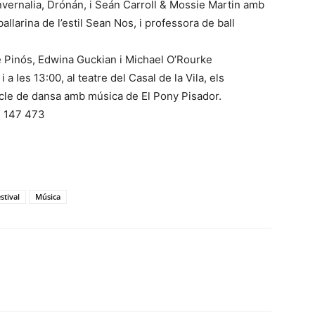
nvernalia, Drónán, i Seán Carroll & Mossie Martin amb
allarina de l’estil Sean Nos, i professora de ball
e Pinós, Edwina Guckian i Michael O’Rourke
i a les 13:00, al teatre del Casal de la Vila, els
cle de dansa amb música de El Pony Pisador.
 147 473
stival
Música