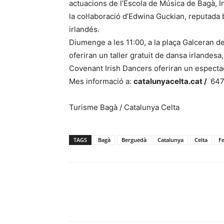
actuacions de l’Escola de Música de Bagà, I
la col·laboració d’Edwina Guckian, reputada b
irlandés.
Diumenge a les 11:00, a la plaça Galceran d
oferiran un taller gratuit de dansa irlandesa, 
Covenant Irish Dancers oferiran un especta
Mes informació a:
catalunyacelta.cat /
647
Turisme Bagà / Catalunya Celta
TAGS
Bagà
Berguedà
Catalunya
Celta
Fe