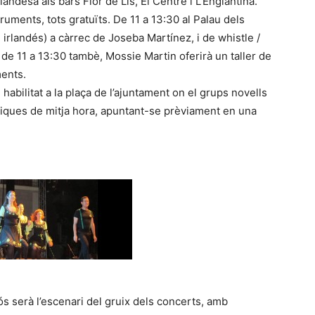
andesa als bars Flor de Lis, El Centre i L’Englantina.
struments, tots gratuïts. De 11 a 13:30 al Palau dels
 irlandés) a càrrec de Joseba Martínez, i de whistle /
a, de 11 a 13:30 tambè, Mossie Martin oferirà un taller de
ments.
 habilitat a la plaça de l’ajuntament on el grups novells
tiques de mitja hora, apuntant-se prèviament en una
nós serà l’escenari del gruix dels concerts, amb