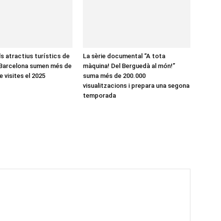
ls atractius turístics de
La sèrie documental “A tota
 Barcelona sumen més de
màquina! Del Berguedà al món!”
e visites el 2025
suma més de 200.000
visualitzacions i prepara una segona
temporada