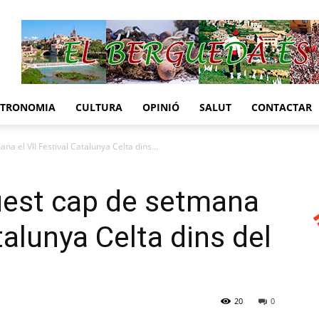
STRONOMIA
CULTURA
OPINIÓ
SALUT
CONTACTAR
a el VII Festival Catalunya Celta dins...
uest cap de setmana
atalunya Celta dins del
20
0