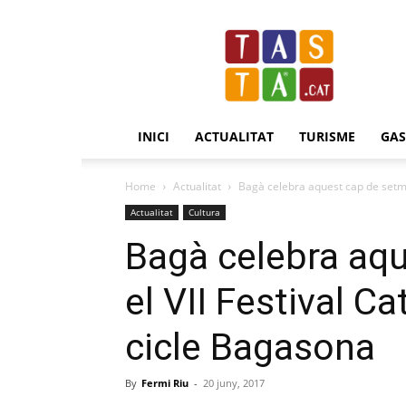
Revista
Tasta.cat
INICI
ACTUALITAT
TURISME
GA
Home
Actualitat
Bagà celebra aquest cap de setman
Actualitat
Cultura
Bagà celebra aq
el VII Festival C
cicle Bagasona
By
Fermi Riu
-
20 juny, 2017