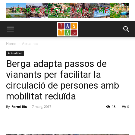
Home
Actualitat
Actualitat
Berga adapta passos de
vianants per facilitar la
circulació de persones amb
mobilitat reduïda
By
Fermi Riu
-
7 març, 2017
18
0