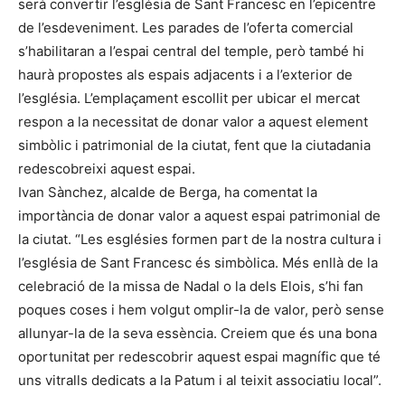
serà convertir l’església de Sant Francesc en l’epicentre
de l’esdeveniment. Les parades de l’oferta comercial
s’habilitaran a l’espai central del temple, però també hi
haurà propostes als espais adjacents i a l’exterior de
l’església. L’emplaçament escollit per ubicar el mercat
respon a la necessitat de donar valor a aquest element
simbòlic i patrimonial de la ciutat, fent que la ciutadania
redescobreixi aquest espai.
Ivan Sànchez, alcalde de Berga, ha comentat la
importància de donar valor a aquest espai patrimonial de
la ciutat. “Les esglésies formen part de la nostra cultura i
l’església de Sant Francesc és simbòlica. Més enllà de la
celebració de la missa de Nadal o la dels Elois, s’hi fan
poques coses i hem volgut omplir-la de valor, però sense
allunyar-la de la seva essència. Creiem que és una bona
oportunitat per redescobrir aquest espai magnífic que té
uns vitralls dedicats a la Patum i al teixit associatiu local”.