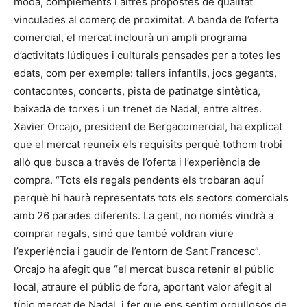
moda, complements i altres propostes de qualitat
vinculades al comerç de proximitat. A banda de l’oferta
comercial, el mercat inclourà un ampli programa
d’activitats lúdiques i culturals pensades per a totes les
edats, com per exemple: tallers infantils, jocs gegants,
contacontes, concerts, pista de patinatge sintètica,
baixada de torxes i un trenet de Nadal, entre altres.
Xavier Orcajo, president de Bergacomercial, ha explicat
que el mercat reuneix els requisits perquè tothom trobi
allò que busca a través de l’oferta i l’experiència de
compra. “Tots els regals pendents els trobaran aquí
perquè hi haurà representats tots els sectors comercials
amb 26 parades diferents. La gent, no només vindrà a
comprar regals, sinó que també voldran viure
l’experiència i gaudir de l’entorn de Sant Francesc”.
Orcajo ha afegit que “el mercat busca retenir el públic
local, atraure el públic de fora, aportant valor afegit al
típic mercat de Nadal, i fer que ens sentim orgullosos de