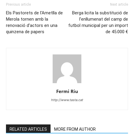
Previous article
Next article
Els Pastorets de l’Ametlla de
Berga licita la substitució de
Merola tornen amb la
l’enllumenat del camp de
renovació d’actors en una
futbol municipal per un import
quinzena de papers
de 45.000 €
Fermi Riu
http://www.tasta.cat
RELATED ARTICLES
MORE FROM AUTHOR