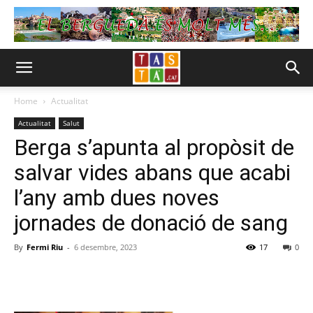
Home
Actualitat
Actualitat
Salut
Berga s’apunta al propòsit de
salvar vides abans que acabi
l’any amb dues noves
jornades de donació de sang
By
Fermi Riu
-
6 desembre, 2023
17
0