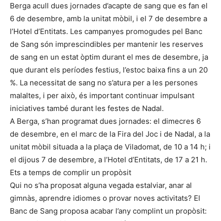
Berga acull dues jornades d’acapte de sang que es fan el
6 de desembre, amb la unitat mòbil, i el 7 de desembre a
l’Hotel d’Entitats. Les campanyes promogudes pel Banc
de Sang són imprescindibles per mantenir les reserves
de sang en un estat òptim durant el mes de desembre, ja
que durant els períodes festius, l’estoc baixa fins a un 20
%. La necessitat de sang no s’atura per a les persones
malaltes, i per això, és important continuar impulsant
iniciatives també durant les festes de Nadal.
A Berga, s’han programat dues jornades: el dimecres 6
de desembre, en el marc de la Fira del Joc i de Nadal, a la
unitat mòbil situada a la plaça de Viladomat, de 10 a 14 h; i
el dijous 7 de desembre, a l’Hotel d’Entitats, de 17 a 21 h.
Ets a temps de complir un propòsit
Qui no s’ha proposat alguna vegada estalviar, anar al
gimnàs, aprendre idiomes o provar noves activitats? El
Banc de Sang proposa acabar l’any complint un propòsit: