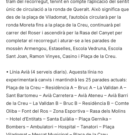
tram del recorregut, tenint en compte l’aplicació del sentit
únic de circulació a la ronda de Queralt. Això significa que
des de la plaça de Viladomat, l’autobús circularà per la
ronda Moreta fins a la plaça de la Creu, continuarà pel
carrer del Roser i ascendirà per la Rasa del Canyet per
completar el recorregut i aturar-se a les parades de
mossèn Armengou, Estaselles, Escola Vedruna, Escola
Sant Joan, Ramon Vinyes, Casino i Plaça de la Creu.
• Línia Avià (4 serveis diaris). Aquesta línia no
experimentarà canvis i mantindrà les 25 parades actuals:
Plaça de la Creu – Residència A – Bruc A – La Valldan A –
Sant Bartomeu – Avià Carretera – Avià Ateneu – Avià Barri
de la Creu – La Valldan B – Bruc B – Residència B – Comte
Oliba – Font del Ros – Zona Esportiva – Rasa dels Molins
– Hotel d’Entitats – Santa Eulàlia – Plaça Gernika –
Bombers – Ambulatori – Hospital – Tanatori – Plaça
Viladomat – Mercat Municipal – Plaça de la Creu.