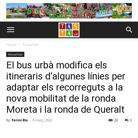
Home
Actualitat
Actualitat
El bus urbà modifica els
itineraris d’algunes línies per
adaptar els recorreguts a la
nova mobilitat de la ronda
Moreta i la ronda de Queralt
By
Fermi Riu
-
8 març, 2022
22
0