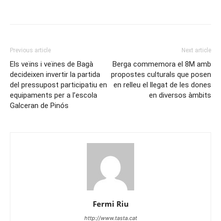
Previous article
Next article
Els veïns i veïnes de Bagà
Berga commemora el 8M amb
decideixen invertir la partida
propostes culturals que posen
del pressupost participatiu en
en relleu el llegat de les dones
equipaments per a l’escola
en diversos àmbits
Galceran de Pinós
Fermi Riu
http://www.tasta.cat