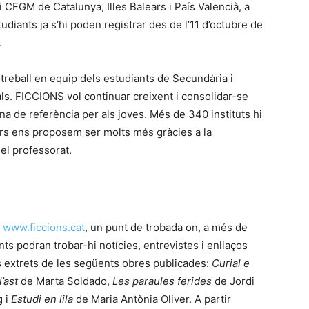
i CFGM de Catalunya, Illes Balears i País Valencià, a
studiants ja s’hi poden registrar des de l’11 d’octubre de
.
el treball en equip dels estudiants de Secundària i
rals. FICCIONS vol continuar creixent i consolidar-se
a de referència per als joves. Més de 340 instituts hi
curs ens proposem ser molts més gràcies a la
del professorat.
b
www.ficcions.cat
, un punt de trobada on, a més de
ants podran trobar-hi notícies, entrevistes i enllaços
 extrets de les següents obres publicades:
Curial e
l’ast
de Marta Soldado,
Les paraules ferides
de Jordi
g i
Estudi en lila
de Maria Antònia Oliver. A partir