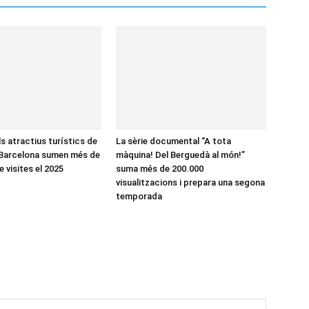
ls atractius turístics de
La sèrie documental “A tota
 Barcelona sumen més de
màquina! Del Berguedà al món!”
e visites el 2025
suma més de 200.000
visualitzacions i prepara una segona
temporada