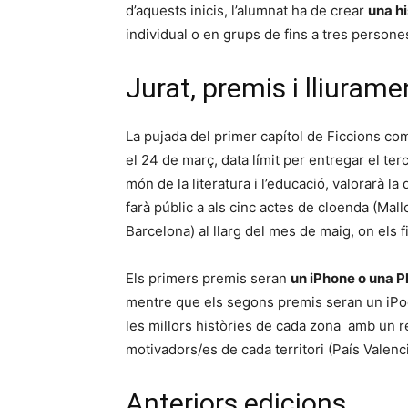
d’aquests inicis, l’alumnat ha de crear
una hi
individual o en grups de fins a tres persone
Jurat, premis i lliuram
La pujada del primer capítol de Ficcions co
el 24 de març, data límit per entregar el ter
món de la literatura i l’educació, valorarà la q
farà públic a als cinc actes de cloenda (Mall
Barcelona) al llarg del mes de maig, on els f
Els primers premis seran
un iPhone o una 
mentre que els segons premis seran un iPod 
les millors històries de cada zona amb un 
motivadors/es de cada territori (País Valencià
Anteriors edicions