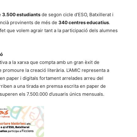
e
3.500 estudiants
de segon cicle d’ESO, Batxillerat i
lencià provinents de més de
340 centres educatius
.
et que volem agrair tant a la participació dels alumnes
ió
ativa a la xarxa que compta amb un gran èxit de
de promoure la creació literària. L’AMIC representa a
n paper i digitals fortament arrelades arreu del
arriben a una tirada en premsa escrita en paper de
 superen els 7.500.000 d’usuaris únics mensuals.