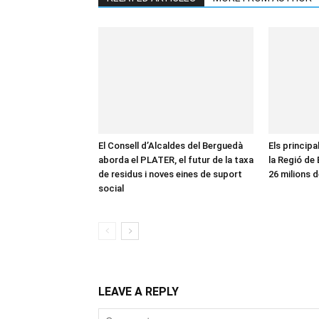
El Consell d’Alcaldes del Berguedà
Els principa
aborda el PLATER, el futur de la taxa
la Regió de
de residus i noves eines de suport
26 milions d
social
LEAVE A REPLY