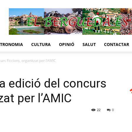
STRONOMIA
CULTURA
OPINIÓ
SALUT
CONTACTAR
urs Ficcions, organitzat per l’AMIC
a edició del concurs
zat per l’AMIC
22
0