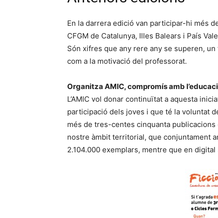
En la darrera edició van participar-hi més d
CFGM de Catalunya, Illes Balears i País Va
Són xifres que any rere any se superen, un f
com a la motivació del professorat.
Organitza AMIC, compromís amb l’educac
L’AMIC vol donar continuïtat a aquesta inici
participació dels joves i que té la voluntat 
més de tres-centes cinquanta publicacions e
nostre àmbit territorial, que conjuntament 
2.104.000 exemplars, mentre que en digital