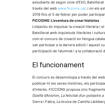
estudiants de segon cicle d’ESO, Batxillerat 
través del web
www.ficcions.cat
, i on els e
2018 fins el 5 de febrer per poder participar
FICCIONS: L’aventura de crear històries
L’objectiu és impulsar la creació literària i 
Batxillerat amb inquietuds literàries i cultu
com el concurs de creació en llengua catalan
van participar a la darrera edició i aquest 
participació de l’alumnat i a la col·laboració 
El funcionament
El concurs es desenvolupa a través del we
publicar-hi les seves històries, els particip
d’interès. FICCIONS proposa cinc fragments
Güelfa
d’Anònim,
La felicitat d’un pollastre a 
Sierra i Fabra,
La bruixa
de Camilla Läckber