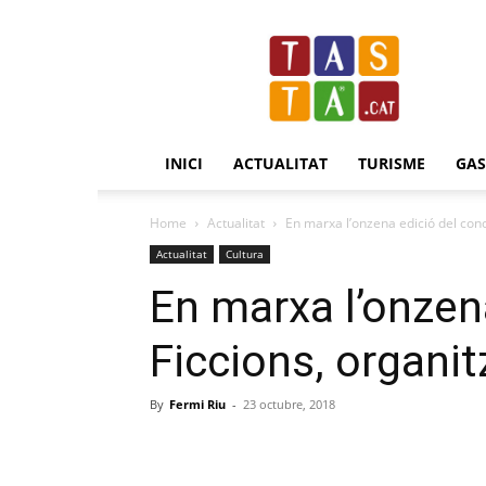
Revista
Tasta.cat
INICI
ACTUALITAT
TURISME
GA
Home
Actualitat
En marxa l’onzena edició del conc
Actualitat
Cultura
En marxa l’onzen
Ficcions, organit
By
Fermi Riu
-
23 octubre, 2018