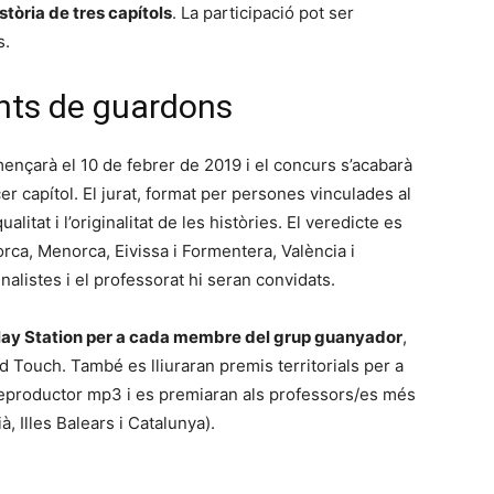
stòria de tres capítols
. La participació pot ser
s.
ents de guardons
mençarà el 10 de febrer de 2019 i el concurs s’acabarà
cer capítol. El jurat, format per persones vinculades al
ualitat i l’originalitat de les històries. El veredicte es
orca, Menorca, Eivissa i Formentera, València i
inalistes i el professorat hi seran convidats.
Play Station per a cada membre del grup guanyador
,
Touch. També es lliuraran premis territorials per a
reproductor mp3 i es premiaran als professors/es més
, Illes Balears i Catalunya).