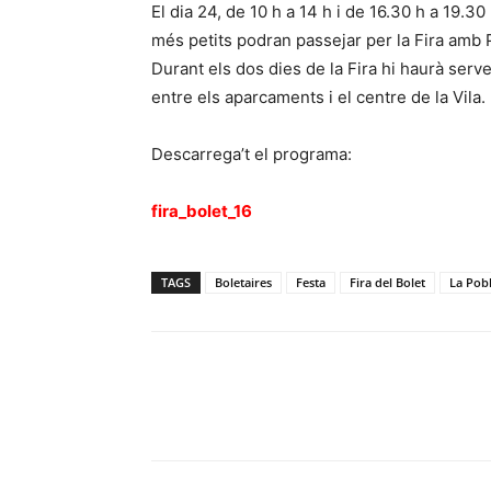
El dia 24, de 10 h a 14 h i de 16.30 h a 19.30 
més petits podran passejar per la Fira amb
Durant els dos dies de la Fira hi haurà serv
entre els aparcaments i el centre de la Vila.
Descarrega’t el programa:
fira_bolet_16
TAGS
Boletaires
Festa
Fira del Bolet
La Pobl