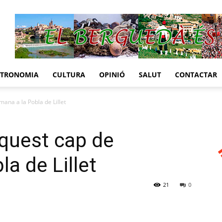
STRONOMIA
CULTURA
OPINIÓ
SALUT
CONTACTAR
mana a la Pobla de Lillet
aquest cap de
a de Lillet
21
0