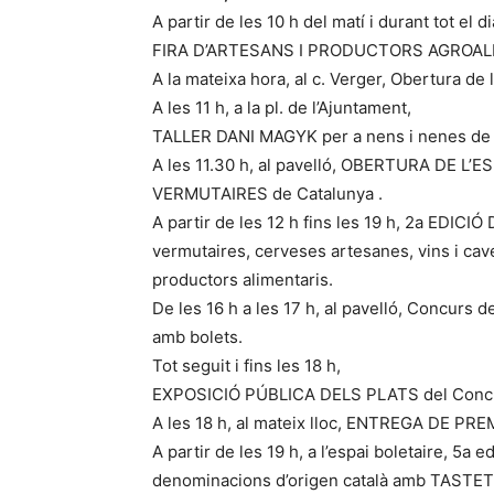
A partir de les 10 h del matí i durant tot el di
FIRA D’ARTESANS I PRODUCTORS AGROAL
A la mateixa hora, al c. Verger, Obertura de 
A les 11 h, a la pl. de l’Ajuntament,
TALLER DANI MAGYK per a nens i nenes de t
A les 11.30 h, al pavelló, OBERTURA DE L
VERMUTAIRES de Catalunya .
A partir de les 12 h fins les 19 h, 2a EDIC
vermutaires, cerveses artesanes, vins i cave
productors alimentaris.
De les 16 h a les 17 h, al pavelló, Concurs d
amb bolets.
Tot seguit i fins les 18 h,
EXPOSICIÓ PÚBLICA DELS PLATS del Conc
A les 18 h, al mateix lloc, ENTREGA DE PRE
A partir de les 19 h, a l’espai boletaire, 
denominacions d’origen català amb TASTET