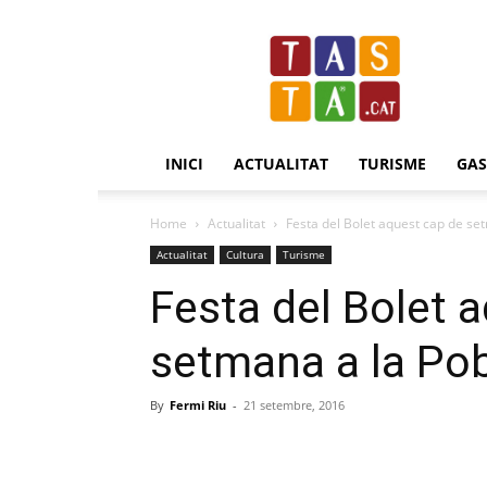
Revista
Tasta.cat
INICI
ACTUALITAT
TURISME
GA
Home
Actualitat
Festa del Bolet aquest cap de set
Actualitat
Cultura
Turisme
Festa del Bolet 
setmana a la Pobl
By
Fermi Riu
-
21 setembre, 2016