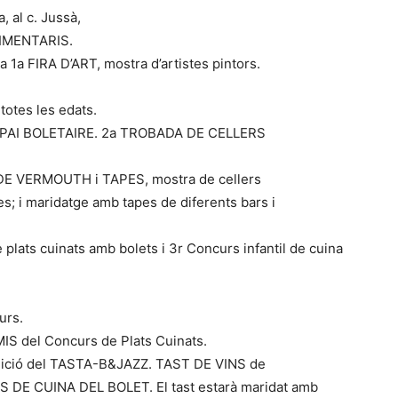
a, al c. Jussà,
IMENTARIS.
la 1a FIRA D’ART, mostra d’artistes pintors.
otes les edats.
’ESPAI BOLETAIRE. 2a TROBADA DE CELLERS
IÓ DE VERMOUTH i TAPES, mostra de cellers
s; i maridatge amb tapes de diferents bars i
e plats cuinats amb bolets i 3r Concurs infantil de cuina
urs.
MIS del Concurs de Plats Cuinats.
5a edició del TASTA-B&JAZZ. TAST DE VINS de
S DE CUINA DEL BOLET. El tast estarà maridat amb