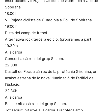
Inscripcions VII Pujada Ciclista de Guardiola a Coll de
Sobirana.
18:00 h
VII Pujada ciclista de Guardiola a Coll de Sobirana.
19:00 h
Pista del camp de futbol
Alternativa rock tercera edició. (programes a part)
19:30 h
A la carpa
Concert a càrrec del grup Slalom.
22:00h
Castell de Focs a càrrec de la pirotècnia Gironina, en
acabat estrena de la nova il·luminació de l’edifici de
l’Estació.
22:30h
A la carpa
Ball de nit a càrrec del grup Slalom.
Tot seguit, nit jove a la carpa. Discoteca amb