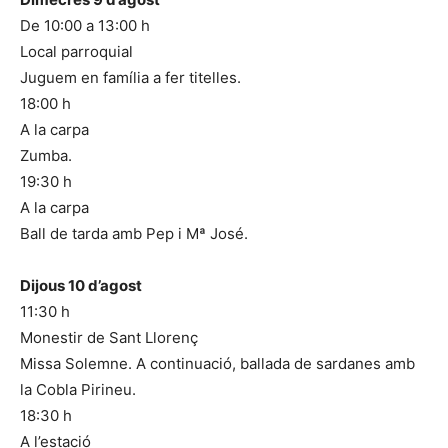
De 10:00 a 13:00 h
Local parroquial
Juguem en família a fer titelles.
18:00 h
A la carpa
Zumba.
19:30 h
A la carpa
Ball de tarda amb Pep i Mª José.
Dijous 10 d’agost
11:30 h
Monestir de Sant Llorenç
Missa Solemne. A continuació, ballada de sardanes amb
la Cobla Pirineu.
18:30 h
A l’estació