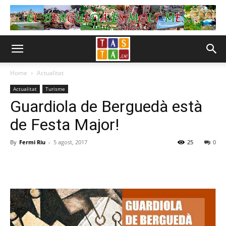
Home
Actualitat
Actualitat
Turisme
Guardiola de Berguedà està
de Festa Major!
By
Fermi Riu
-
5 agost, 2017
25
0