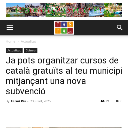
Home
Actualitat
Actualitat
Cultura
Ja pots organitzar cursos de
català gratuïts al teu municipi
mitjançant una nova
subvenció
By
Fermi Riu
-
23 juliol, 2025
21
0