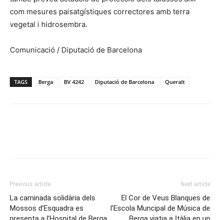
com mesures paisatgístiques correctores amb terra
vegetal i hidrosembra.
Comunicació / Diputació de Barcelona
TAGS
Berga
BV 4242
Diputació de Barcelona
Queralt
Previous article
Next article
La caminada solidària dels
El Cor de Veus Blanques de
Mossos d’Esquadra es
l’Escola Muncipal de Música de
presenta a l’Hospital de Berga
Berga viatja a Itàlia en un