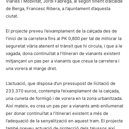
Viàries i Mobilitat, Jordi Fàbrega, al segon tinent d’alcalde
de Berga, Francesc Ribera, a l’ajuntament d’aquesta
ciutat.
El projecte preveu l’eixamplament de la calçada des de
l’inici de la carretera fins al PK 0,800 per tal de millorar la
seguretat viària atenent el trànsit que hi circula, i que a le
vagada, dona continuïtat a l’itinerari de vianants existent
mitjançant un pas per a vianants que creua la carretera i
una vorera al marge dret.
L’actuació, que disposa d’un pressupost de licitació de
233.370 euros, contempla l’eixamplament de la calçada,
una cuneta de formigó i de vorera en la zona urbanitzada.
Així mateix, es crea un pas per a vianants amb enllumenat
per donar continuïtat a l’itinerari existent a més de
l’adequació de la senyalització en aquest tram. El projecte
també preveu actuació de protecció dels talussos així