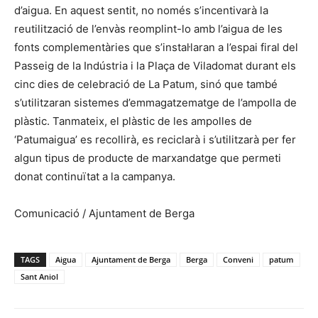
d’aigua. En aquest sentit, no només s’incentivarà la
reutilització de l’envàs reomplint-lo amb l’aigua de les
fonts complementàries que s’instal·laran a l’espai firal del
Passeig de la Indústria i la Plaça de Viladomat durant els
cinc dies de celebració de La Patum, sinó que també
s’utilitzaran sistemes d’emmagatzematge de l’ampolla de
plàstic. Tanmateix, el plàstic de les ampolles de
‘Patumaigua’ es recollirà, es reciclarà i s’utilitzarà per fer
algun tipus de producte de marxandatge que permeti
donat continuïtat a la campanya.
Comunicació / Ajuntament de Berga
TAGS
Aigua
Ajuntament de Berga
Berga
Conveni
patum
Sant Aniol