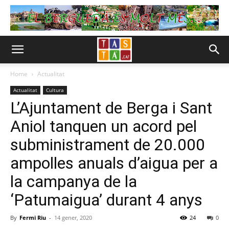
Home
Actualitat
Actualitat
Cultura
L’Ajuntament de Berga i Sant
Aniol tanquen un acord pel
subministrament de 20.000
ampolles anuals d’aigua per a
la campanya de la
‘Patumaigua’ durant 4 anys
By
Fermi Riu
-
14 gener, 2020
24
0