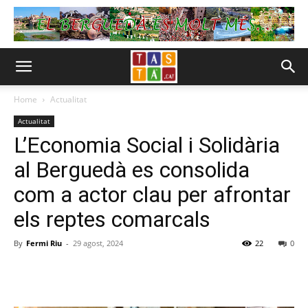
Home
Actualitat
Actualitat
L’Economia Social i Solidària
al Berguedà es consolida
com a actor clau per afrontar
els reptes comarcals
By
Fermi Riu
-
29 agost, 2024
22
0