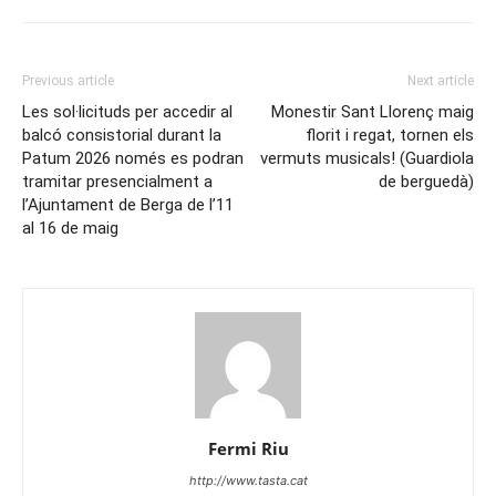
Previous article
Next article
Les sol·licituds per accedir al
Monestir Sant Llorenç maig
balcó consistorial durant la
florit i regat, tornen els
Patum 2026 només es podran
vermuts musicals! (Guardiola
tramitar presencialment a
de berguedà)
l’Ajuntament de Berga de l’11
al 16 de maig
Fermi Riu
http://www.tasta.cat