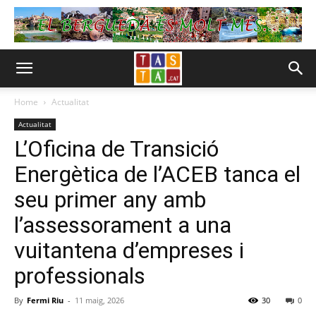
Home
Actualitat
Actualitat
L’Oficina de Transició
Energètica de l’ACEB tanca el
seu primer any amb
l’assessorament a una
vuitantena d’empreses i
professionals
By
Fermi Riu
-
11 maig, 2026
30
0