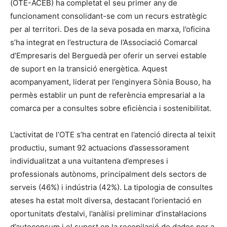
(OTE-ACEB) ha completat el seu primer any de
funcionament consolidant-se com un recurs estratègic
per al territori. Des de la seva posada en marxa, l’oficina
s’ha integrat en l’estructura de l’Associació Comarcal
d’Empresaris del Berguedà per oferir un servei estable
de suport en la transició energètica. Aquest
acompanyament, liderat per l’enginyera Sònia Bouso, ha
permès establir un punt de referència empresarial a la
comarca per a consultes sobre eficiència i sostenibilitat.
L’activitat de l’OTE s’ha centrat en l’atenció directa al teixit
productiu, sumant 92 actuacions d’assessorament
individualitzat a una vuitantena d’empreses i
professionals autònoms, principalment dels sectors de
serveis (46%) i indústria (42%). La tipologia de consultes
ateses ha estat molt diversa, destacant l’orientació en
oportunitats d’estalvi, l’anàlisi preliminar d’instal·lacions
d’autoconsum i el suport en la recopilació de dades per a