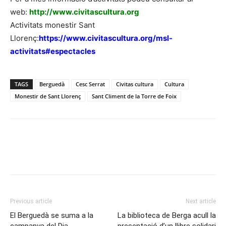
web:
http://www.civitascultura.org
Activitats monestir Sant
Llorenç:
https://www.civitascultura.org/msl-
activitats#espectacles
TAGS
Berguedà
Cesc Serrat
Civitas cultura
Cultura
Monestir de Sant Llorenç
Sant Climent de la Torre de Foix
Previous article
Next article
El Berguedà se suma a la
La biblioteca de Berga acull la
campanya del Dia
presentació d’un llibre solidari