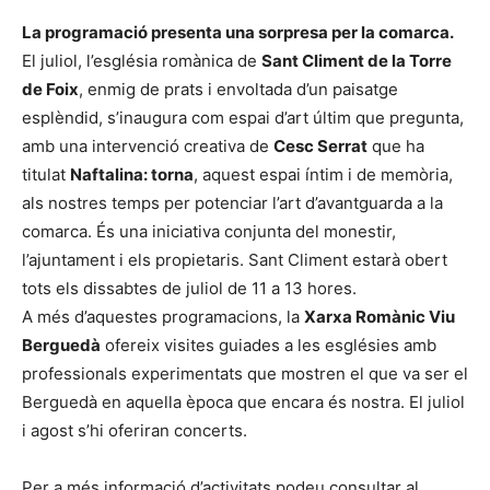
La programació presenta una sorpresa per la comarca.
El juliol, l’església romànica de
Sant Climent de la Torre
de Foix
, enmig de prats i envoltada d’un paisatge
esplèndid, s’inaugura com espai d’art últim que pregunta,
amb una intervenció creativa de
Cesc Serrat
que ha
titulat
Naftalina: torna
, aquest espai íntim i de memòria,
als nostres temps per potenciar l’art d’avantguarda a la
comarca. És una iniciativa conjunta del monestir,
l’ajuntament i els propietaris. Sant Climent estarà obert
tots els dissabtes de juliol de 11 a 13 hores.
A més d’aquestes programacions, la
Xarxa Romànic Viu
Berguedà
ofereix visites guiades a les esglésies amb
professionals experimentats que mostren el que va ser el
Berguedà en aquella època que encara és nostra. El juliol
i agost s’hi oferiran concerts.
Per a més informació d’activitats podeu consultar al