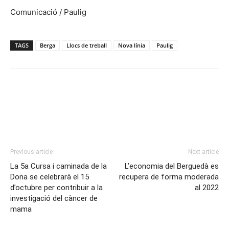
Comunicació / Paulig
TAGS
Berga
Llocs de treball
Nova línia
Paulig
Previous article
Next article
La 5a Cursa i caminada de la
L’economia del Berguedà es
Dona se celebrarà el 15
recupera de forma moderada
d’octubre per contribuir a la
al 2022
investigació del càncer de
mama