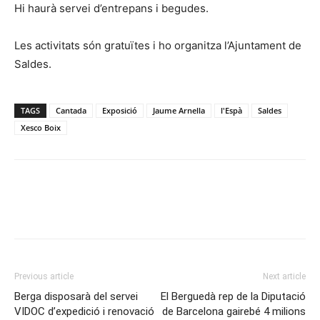
Hi haurà servei d’entrepans i begudes.
Les activitats són gratuïtes i ho organitza l’Ajuntament de
Saldes.
TAGS
Cantada
Exposició
Jaume Arnella
l'Espà
Saldes
Xesco Boix
Previous article
Next article
Berga disposarà del servei
El Berguedà rep de la Diputació
VIDOC d’expedició i renovació
de Barcelona gairebé 4 milions