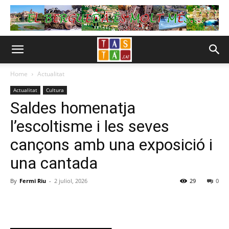
Home
Actualitat
Actualitat
Cultura
Saldes homenatja
l’escoltisme i les seves
cançons amb una exposició i
una cantada
By
Fermi Riu
-
2 juliol, 2026
29
0