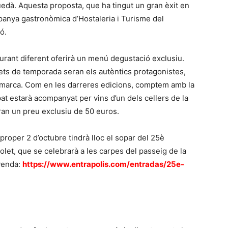
uedà. Aquesta proposta, que ha tingut un gran èxit en
mpanya gastronòmica d’Hostaleria i Turisme del
ó.
urant diferent oferirà un menú degustació exclusiu.
lets de temporada seran els autèntics protagonistes,
comarca. Com en les darreres edicions, comptem amb la
at estarà acompanyat per vins d’un dels cellers de la
ran un preu exclusiu de 50 euros.
 proper 2 d’octubre tindrà lloc el sopar del 25è
let, que se celebrarà a les carpes del passeig de la
 venda:
https://www.entrapolis.com/entradas/25e-