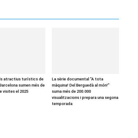
ls atractius turístics de
La sèrie documental “A tota
 Barcelona sumen més de
màquina! Del Berguedà al món!”
e visites el 2025
suma més de 200.000
visualitzacions i prepara una segona
temporada