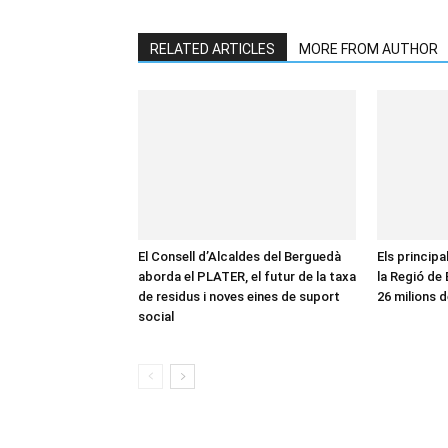
RELATED ARTICLES
MORE FROM AUTHOR
El Consell d’Alcaldes del Berguedà
Els principa
aborda el PLATER, el futur de la taxa
la Regió de
de residus i noves eines de suport
26 milions d
social