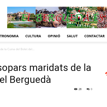
STRONOMIA
CULTURA
OPINIÓ
SALUT
CONTACTAR
e la Cuina del Bolet del...
sopars maridats de la
del Berguedà
28
0