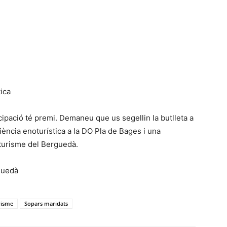
ica
cipació té premi. Demaneu que us segellin la butlleta a
ència enoturística a la DO Pla de Bages i una
oturisme del Berguedà.
guedà
risme
Sopars maridats