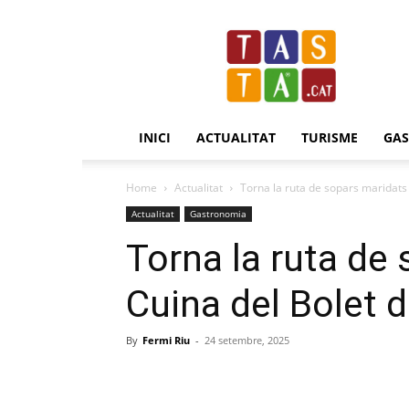
Revista
Tasta.cat
INICI
ACTUALITAT
TURISME
GA
Home
Actualitat
Torna la ruta de sopars maridats d
Actualitat
Gastronomia
Torna la ruta de 
Cuina del Bolet 
By
Fermi Riu
-
24 setembre, 2025