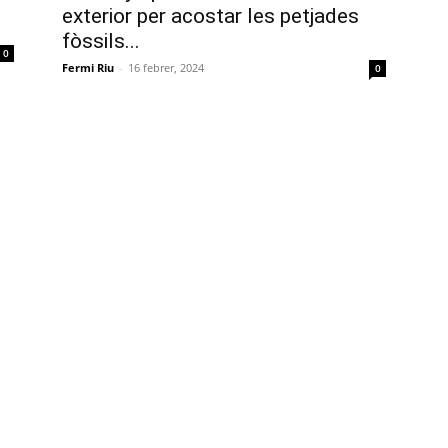
exterior per acostar les petjades
fòssils...
0
Fermi Riu
-
16 febrer, 2024
0