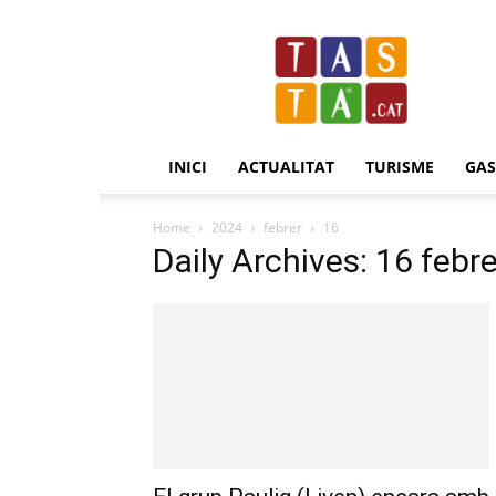
Revista
Tasta.cat
INICI
ACTUALITAT
TURISME
GA
Home
2024
febrer
16
Daily Archives: 16 febr