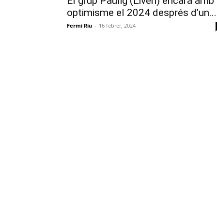
El grup Paulig (Liven) encara amb
optimisme el 2024 després d’un...
Fermi Riu
-
16 febrer, 2024