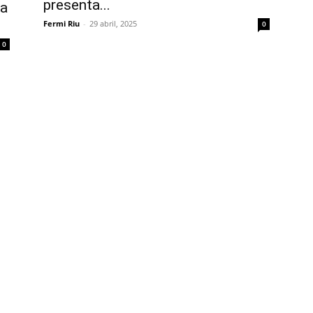
presenta...
la
Fermi Riu
-
29 abril, 2025
0
0