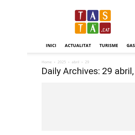
Revista
Tasta.cat
INICI
ACTUALITAT
TURISME
GA
Home
2025
abril
29
Daily Archives: 29 abril