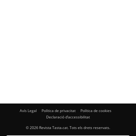
Avís Legal
Política de privacitat
Política de cookies
Declaració d’accessibilitat
© 2026 Revista Tasta.cat. Tots els drets reservats.