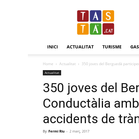
Revista
Tasta.cat
INICI
ACTUALITAT
TURISME
GA
Home
Actualitat
350 joves del Berguedà participen
Actualitat
350 joves del Be
Conductàlia amb l
accidents de tràn
By
Fermi Riu
-
2 març, 2017