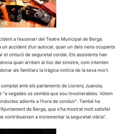
ident a l’escenari del Teatre Municipal de Berga.
 un accident d’un autocar, quan un dels nens ocupants
ar el cinturó de seguretat cordat. Els assistents han
cia quan arriben al lloc del sinistre, com intenten
donar als familiars la tràgica notícia de la seva mort.
 comptat amb els parlaments de Llorenç Juanola,
ue “a vegades us sembla que sou invulnerables. Volem
conductes adients a l’hora de conduir”. També ha
 l’Ajuntament de Berga, que s’ha mostrat molt satisfet
ue contribueixen a incrementar la seguretat viària”.