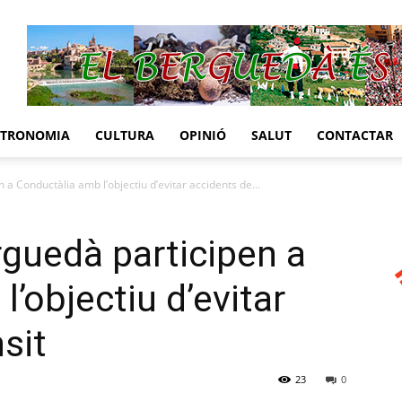
STRONOMIA
CULTURA
OPINIÓ
SALUT
CONTACTAR
 a Conductàlia amb l’objectiu d’evitar accidents de...
rguedà participen a
’objectiu d’evitar
sit
23
0