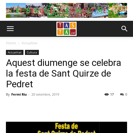
Home
Actualitat
Actualitat
Cultura
Aquest diumenge se celebra
la festa de Sant Quirze de
Pedret
By
Fermi Riu
-
20 setembre, 2019
17
0