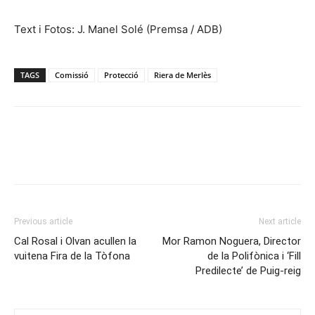
Text i Fotos: J. Manel Solé (Premsa / ADB)
TAGS
Comissió
Protecció
Riera de Merlès
Previous article
Next article
Cal Rosal i Olvan acullen la
Mor Ramon Noguera, Director
vuitena Fira de la Tòfona
de la Polifònica i ‘Fill
Predilecte’ de Puig-reig