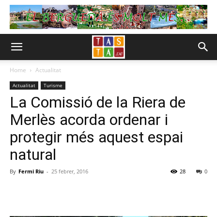
Home
Actualitat
Actualitat
Turisme
La Comissió de la Riera de
Merlès acorda ordenar i
protegir més aquest espai
natural
By
Fermi Riu
-
25 febrer, 2016
28
0