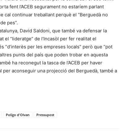
 porta fent l’ACEB segurament no estaríem parlant
ue cal continuar treballant perquè el “Berguedà no
de pes”.
Catalunya, David Saldoni, que també va defensar la
el “lideratge” de l’Incasòl per fer realitat el
s “d’interès per les empreses locals” però que “pot
altres punts del país que poden trobar en aquesta
també ha reconegut la tasca de l’ACEB per haver
al per aconseguir una projecció del Berguedà, també a
Polígo d'Olvan
Pressupost