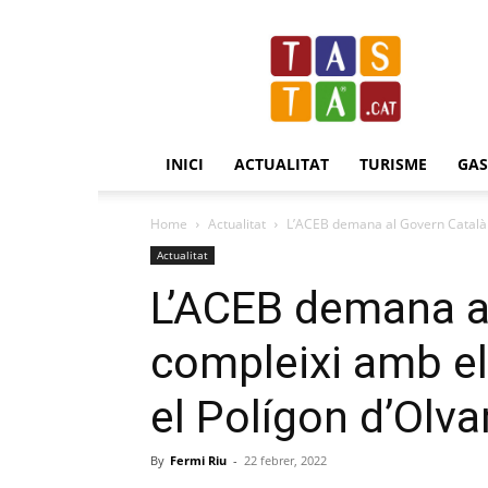
Revista
Tasta.cat
INICI
ACTUALITAT
TURISME
GA
Home
Actualitat
L’ACEB demana al Govern Català q
Actualitat
L’ACEB demana a
compleixi amb el
el Polígon d’Olva
By
Fermi Riu
-
22 febrer, 2022