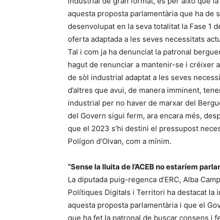
industrial de gran format, és per això que 
aquesta proposta parlamentària que ha de se
desenvolupat en la seva totalitat la Fase 1
oferta adaptada a les seves necessitats actu
Tal i com ja ha denunciat la patronal berg
hagut de renunciar a mantenir-se i créixer a
de sòl industrial adaptat a les seves neces
d’altres que avui, de manera imminent, tene
industrial per no haver de marxar del Berg
del Govern sigui ferm, ara encara més, desp
que el 2023 s’hi destini el pressupost necess
Polígon d’Olvan, com a mínim.
“Sense la lluita de l’ACEB no estaríem parlan
La diputada puig-regenca d’ERC, Alba Camps
Polítiques Digitals i Territori ha destacat l
aquesta proposta parlamentària i que el Gov
que ha fet la patronal de buscar consens i fe