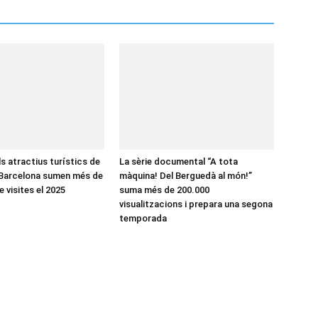
ls atractius turístics de
La sèrie documental “A tota
 Barcelona sumen més de
màquina! Del Berguedà al món!”
e visites el 2025
suma més de 200.000
visualitzacions i prepara una segona
temporada