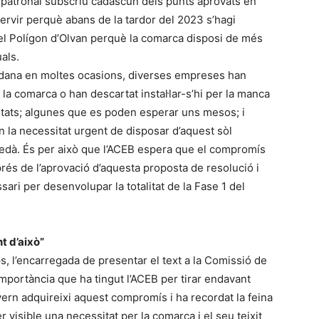
la patronal subscriu cadascun dels punts aprovats en
rvir perquè abans de la tardor del 2023 s’hagi
 del Polígon d’Olvan perquè la comarca disposi de més
als.
uedana en moltes ocasions, diverses empreses han
 la comarca o han descartat instal·lar-s’hi per la manca
sitats; algunes que es poden esperar uns mesos; i
n la necessitat urgent de disposar d’aquest sòl
uedà. És per això que l’ACEB espera que el compromís
rés de l’aprovació d’aquesta proposta de resolució i
ari per desenvolupar la totalitat de la Fase 1 del
t d’això”
, l’encarregada de presentar el text a la Comissió de
a importància que ha tingut l’ACEB per tirar endavant
ern adquireixi aquest compromís i ha recordat la feina
r visible una necessitat per la comarca i el seu teixit