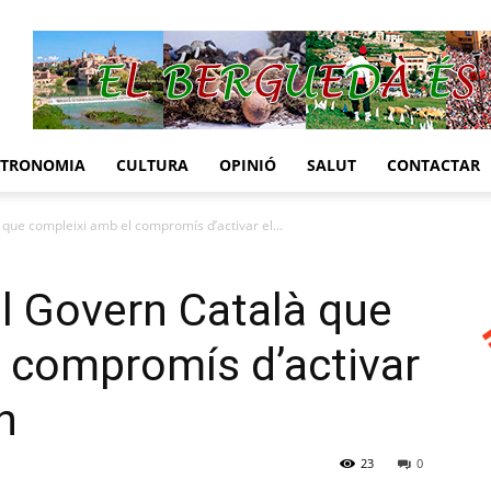
STRONOMIA
CULTURA
OPINIÓ
SALUT
CONTACTAR
ue compleixi amb el compromís d’activar el...
l Govern Català que
 compromís d’activar
n
23
0