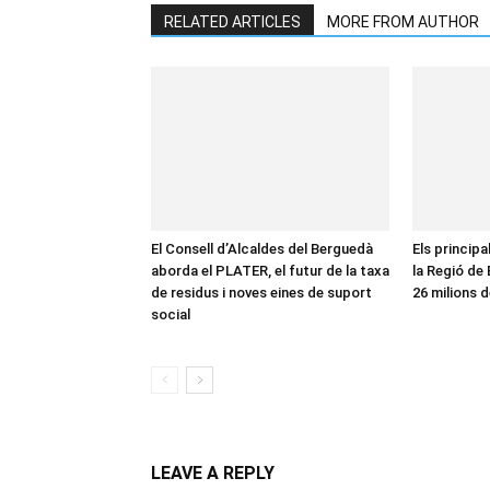
RELATED ARTICLES
MORE FROM AUTHOR
El Consell d’Alcaldes del Berguedà
Els principa
aborda el PLATER, el futur de la taxa
la Regió de
de residus i noves eines de suport
26 milions d
social
LEAVE A REPLY