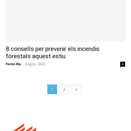
8 consells per prevenir els incendis
forestals aquest estiu
Fermi Riu
-
8 agost, 2024
0
1
2