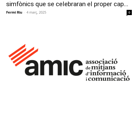
simfònics que se celebraran el proper cap...
Fermi Riu
-
4 març, 2025
0