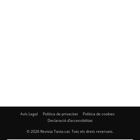
Avís Legal
Política de privacitat
Política de cookies
Declaració d’accessibilitat
© 2026 Revista Tasta.cat. Tots els drets reservats.