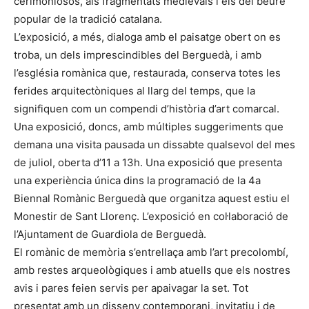
cerimoniosos, als fragmentats medievals i els del beure
popular de la tradició catalana.
L’exposició, a més, dialoga amb el paisatge obert on es
troba, un dels imprescindibles del Berguedà, i amb
l’església romànica que, restaurada, conserva totes les
ferides arquitectòniques al llarg del temps, que la
signifiquen com un compendi d’història d’art comarcal.
Una exposició, doncs, amb múltiples suggeriments que
demana una visita pausada un dissabte qualsevol del mes
de juliol, oberta d’11 a 13h. Una exposició que presenta
una experiència única dins la programació de la 4a
Biennal Romànic Berguedà que organitza aquest estiu el
Monestir de Sant Llorenç. L’exposició en col·laboració de
l’Ajuntament de Guardiola de Berguedà.
El romànic de memòria s’entrellaça amb l’art precolombí,
amb restes arqueològiques i amb atuells que els nostres
avis i pares feien servis per apaivagar la set. Tot
presentat amb un disseny contemporani, invitatiu i de