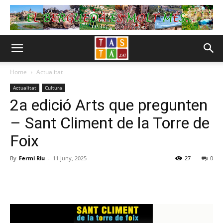
Home
Actualitat
Actualitat
Cultura
2a edició Arts que pregunten
– Sant Climent de la Torre de
Foix
By
Fermi Riu
-
11 juny, 2025
27
0