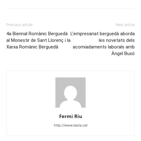
Previous article
Next article
4a Biennal Romànic Berguedà
L’empresariat berguedà aborda
al Monestir de Sant Llorenç i la
les novetats dels
Xarxa Romànic Berguedà
acomiadaments laborals amb
Àngel Buxó
Fermi Riu
http://www.tasta.cat