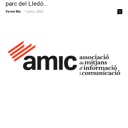
parc del Lledó...
Fermi Riu
-
1 juliol, 2025
0