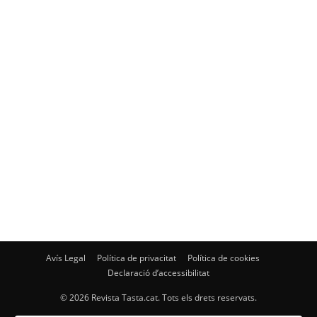
Avís Legal
Política de privacitat
Política de cookies
Declaració d’accessibilitat
© 2026 Revista Tasta.cat. Tots els drets reservats.