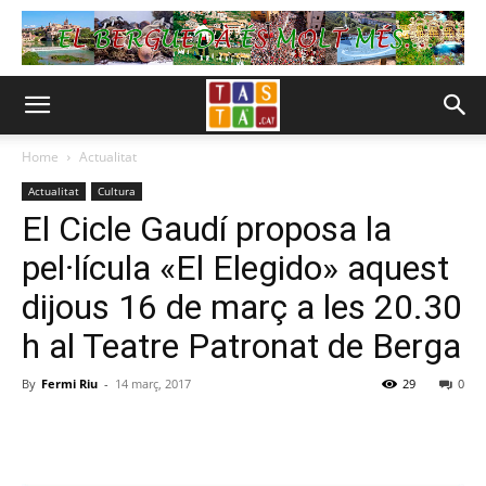
Home
Actualitat
Actualitat
Cultura
El Cicle Gaudí proposa la
pel·lícula «El Elegido» aquest
dijous 16 de març a les 20.30
h al Teatre Patronat de Berga
By
Fermi Riu
-
14 març, 2017
29
0