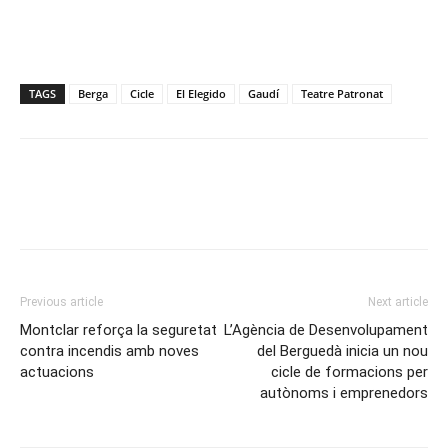
TAGS
Berga
Cicle
El Elegido
Gaudí
Teatre Patronat
Previous article
Next article
Montclar reforça la seguretat
L’Agència de Desenvolupament
contra incendis amb noves
del Berguedà inicia un nou
actuacions
cicle de formacions per
autònoms i emprenedors