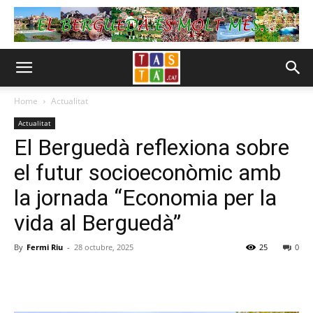
Home
Actualitat
Actualitat
El Berguedà reflexiona sobre
el futur socioeconòmic amb
la jornada “Economia per la
vida al Berguedà”
By
Fermi Riu
-
28 octubre, 2025
25
0