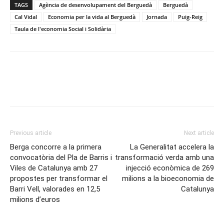
TAGS
Agència de desenvolupament del Berguedà
Berguedà
Cal Vidal
Economia per la vida al Berguedà
Jornada
Puig-Reig
Taula de l'economia Social i Solidària
Previous article
Next article
Berga concorre a la primera
La Generalitat accelera la
convocatòria del Pla de Barris i
transformació verda amb una
Viles de Catalunya amb 27
injecció econòmica de 269
propostes per transformar el
milions a la bioeconomia de
Barri Vell, valorades en 12,5
Catalunya
milions d’euros